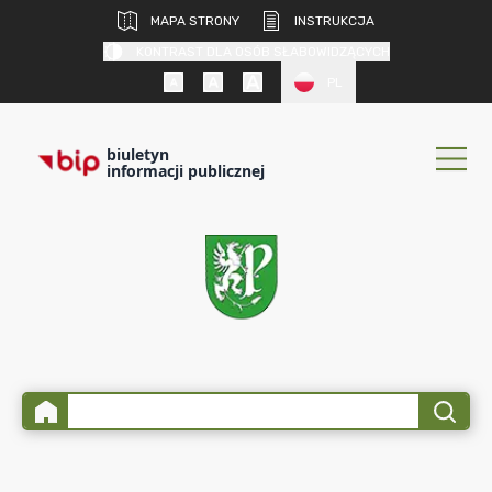
MAPA STRONY
INSTRUKCJA
KONTRAST DLA OSÓB SŁABOWIDZĄCYCH
PL
biuletyn
informacji publicznej