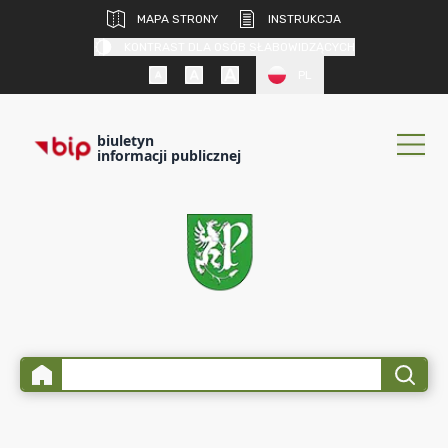
MAPA STRONY
INSTRUKCJA
KONTRAST DLA OSÓB SŁABOWIDZĄCYCH
PL
biuletyn
informacji publicznej