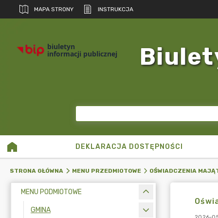
MAPA STRONY
INSTRUKCJA
biuletyn
Biulet
informacji publicznej
DEKLARACJA DOSTĘPNOŚCI
STRONA GŁÓWNA
MENU PRZEDMIOTOWE
OŚWIADCZENIA MAJĄ
MENU PODMIOTOWE
Oświa
GMINA
2026-05-