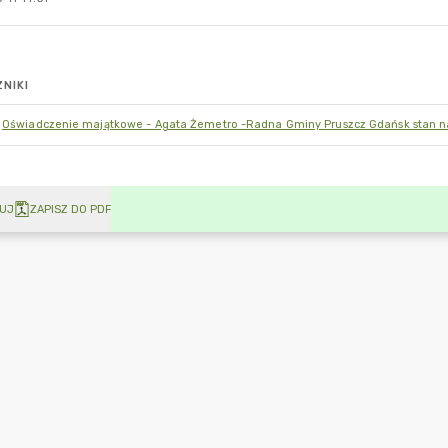
NIKI
Oświadczenie majątkowe - Agata Żemetro -Radna Gminy Pruszcz Gdańsk stan na
UJ
ZAPISZ DO PDF