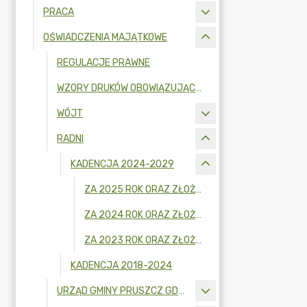
PRACA
OŚWIADCZENIA MAJĄTKOWE
REGULACJE PRAWNE
WZORY DRUKÓW OBOWIĄZUJĄCYCH OD 1 LIPCA 2017 R.
WÓJT
RADNI
KADENCJA 2024-2029
ZA 2025 ROK ORAZ ZŁOŻONE W 2026R.
ZA 2024 ROK ORAZ ZŁOŻONE W 2025R.
ZA 2023 ROK ORAZ ZŁOŻONE W 2024R.
KADENCJA 2018-2024
URZĄD GMINY PRUSZCZ GDAŃSKI