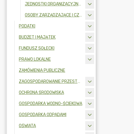
JEDNOSTKI ORGANIZACYJNE - KIEROWNICY I OSOBY WYDAJĄCE DECYZJE ADMINISTRACYJNE
OSOBY ZARZĄDZAJĄCE I CZŁONKOWIE ORGANU ZARZĄDZAJĄCEGO GMINNĄ OSOBĄ PRAWNĄ
PODATKI
BUDŻET I MAJĄTEK
FUNDUSZ SOŁECKI
PRAWO LOKALNE
ZAMÓWIENIA PUBLICZNE
ZAGOSPODAROWANIE PRZESTRZENNE
OCHRONA ŚRODOWISKA
GOSPODARKA WODNO-ŚCIEKOWA
GOSPODARKA ODPADAMI
OŚWIATA