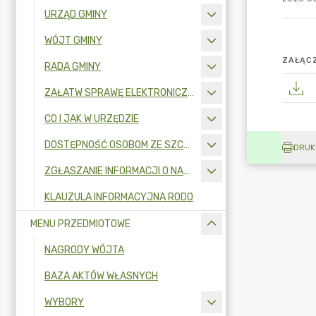
URZĄD GMINY
WÓJT GMINY
ZAŁĄCZ
RADA GMINY
ZAŁATW SPRAWĘ ELEKTRONICZNIE
CO I JAK W URZĘDZIE
DOSTĘPNOŚĆ OSOBOM ZE SZCZEGÓLNYMI POTRZEBAMI
DRUK
ZGŁASZANIE INFORMACJI O NARUSZENIU PRAWA I OCHRONA SYGNALISTÓW
KLAUZULA INFORMACYJNA RODO
MENU PRZEDMIOTOWE
NAGRODY WÓJTA
BAZA AKTÓW WŁASNYCH
WYBORY