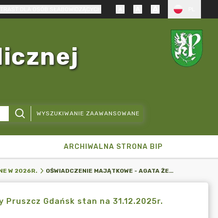
TRAST DLA OSÓB SŁABOWIDZĄCYCH
PL
licznej
WYSZUKIWANIE ZAAWANSOWANE
ARCHIWALNA STRONA BIP
OŚWIADCZENIE MAJĄTKOWE - AGATA ŻEMETRO -RADNA GMINY PRUSZCZ GDAŃSK STAN NA 31.12.2025R.
NE W 2026R.
 Pruszcz Gdańsk stan na 31.12.2025r.