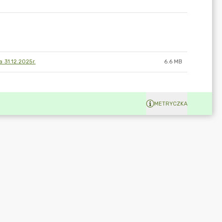
 31.12.2025r.
6.6 MB
METRYCZKA