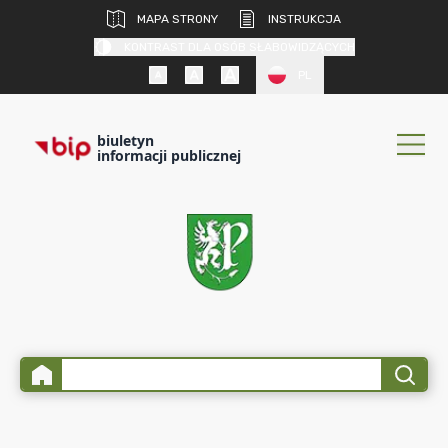
MAPA STRONY
INSTRUKCJA
KONTRAST DLA OSÓB SŁABOWIDZĄCYCH
PL
biuletyn
informacji publicznej