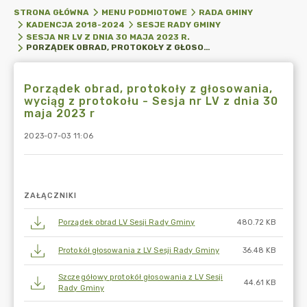
STRONA GŁÓWNA
MENU PODMIOTOWE
RADA GMINY
KADENCJA 2018-2024
SESJE RADY GMINY
SESJA NR LV Z DNIA 30 MAJA 2023 R.
PORZĄDEK OBRAD, PROTOKOŁY Z GŁOSOWANIA, WYCIĄG Z PROTOKOŁU - SESJA NR LV Z DNIA 30 MAJA 2023 R
Porządek obrad, protokoły z głosowania,
wyciąg z protokołu - Sesja nr LV z dnia 30
maja 2023 r
2023-07-03 11:06
ZAŁĄCZNIKI
Porządek obrad LV Sesji Rady Gminy
480.72 KB
Protokół głosowania z LV Sesji Rady Gminy
36.48 KB
Szczegółowy protokół głosowania z LV Sesji
44.61 KB
Rady Gminy