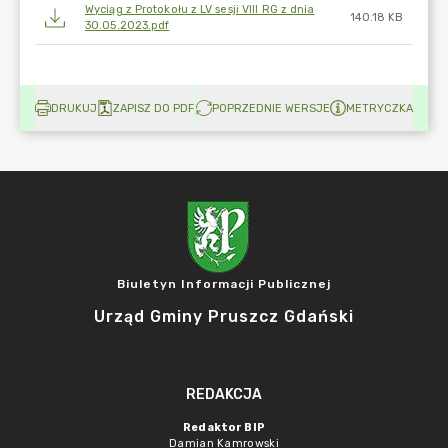
Wyciąg z Protokołu z LV sesji VIII RG z dnia
140.18 KB
30.05.2023.pdf
DRUKUJ
ZAPISZ DO PDF
POPRZEDNIE WERSJE
METRYCZKA
Biuletyn Informacji Publicznej
Urząd Gminy Pruszcz Gdański
REDAKCJA
Redaktor BIP
Damian Kamrowski