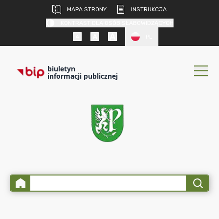
MAPA STRONY
INSTRUKCJA
KONTRAST DLA OSÓB SŁABOWIDZĄCYCH
PL
biuletyn
informacji publicznej