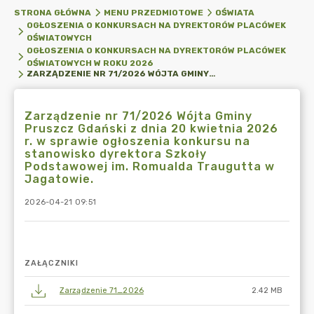
STRONA GŁÓWNA
MENU PRZEDMIOTOWE
OŚWIATA
OGŁOSZENIA O KONKURSACH NA DYREKTORÓW PLACÓWEK
OŚWIATOWYCH
OGŁOSZENIA O KONKURSACH NA DYREKTORÓW PLACÓWEK
OŚWIATOWYCH W ROKU 2026
ZARZĄDZENIE NR 71/2026 WÓJTA GMINY PRUSZCZ GDAŃSKI Z DNIA 20 KWIETNIA 2026 R. W SPRAWIE OGŁOSZENIA KONKURSU NA STANOWISKO DYREKTORA SZKOŁY PODSTAWOWEJ IM. ROMUALDA TRAUGUTTA W JAGATOWIE.
Zarządzenie nr 71/2026 Wójta Gminy
Pruszcz Gdański z dnia 20 kwietnia 2026
r. w sprawie ogłoszenia konkursu na
stanowisko dyrektora Szkoły
Podstawowej im. Romualda Traugutta w
Jagatowie.
2026-04-21 09:51
ZAŁĄCZNIKI
Zarządzenie 71_2026
2.42 MB