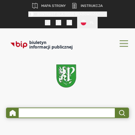
MAPA STRONY
INSTRUKCJA
KONTRAST DLA OSÓB SŁABOWIDZĄCYCH
PL
biuletyn
informacji publicznej