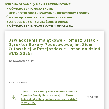
STRONA GŁÓWNA
MENU PRZEDMIOTOWE
OŚWIADCZENIA MAJĄTKOWE
JEDNOSTKI ORGANIZACYJNE - KIEROWNICY I OSOBY
WYDAJĄCE DECYZJE ADMINISTRACYJNE
ZA 2025 ROK ORAZ ZŁOŻONE W 2026R.
OŚWIADCZENIE MAJĄTKOWE -TOMASZ SZLAK - DYREKTOR SZKOŁY PODSTAWOWEJ IM. ZIEMI ŻUŁAWSKIEJ W PRZEJAZDOWIE - STAN NA DZIEŃ 31.12.2025R.
Oświadczenie majątkowe -Tomasz Szlak -
Dyrektor Szkoły Podstawowej im. Ziemi
Żuławskiej w Przejazdowie - stan na dzień
31.12.2025r.
2026-05-15 08:27
ZAŁĄCZNIKI
Oświadczenie majątkowe -Tomasz Szlak -
Dyrektor Szkoły Podstawowej im. Ziemi
2.04 MB
Żuławskiej w Przejazdowie - stan na dzień
31.12.2025r.