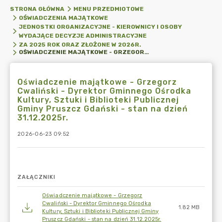
STRONA GŁÓWNA
MENU PRZEDMIOTOWE
OŚWIADCZENIA MAJĄTKOWE
JEDNOSTKI ORGANIZACYJNE - KIEROWNICY I OSOBY
WYDAJĄCE DECYZJE ADMINISTRACYJNE
ZA 2025 ROK ORAZ ZŁOŻONE W 2026R.
OŚWIADCZENIE MAJĄTKOWE - GRZEGORZ CWALIŃSKI - DYREKTOR GMINNEGO OŚRODKA KULTURY, SZTUKI I BIBLIOTEKI PUBLICZNEJ GMINY PRUSZCZ GDAŃSKI - STAN NA DZIEŃ 31.12.2025R.
Oświadczenie majątkowe - Grzegorz
Cwaliński - Dyrektor Gminnego Ośrodka
Kultury, Sztuki i Biblioteki Publicznej
Gminy Pruszcz Gdański - stan na dzień
31.12.2025r.
2026-06-23 09:52
ZAŁĄCZNIKI
Oświadczenie majątkowe - Grzegorz
Cwaliński - Dyrektor Gminnego Ośrodka
1.82 MB
Kultury, Sztuki i Biblioteki Publicznej Gminy
Pruszcz Gdański - stan na dzień 31.12.2025r.