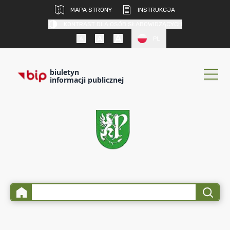
MAPA STRONY
INSTRUKCJA
KONTRAST DLA OSÓB SŁABOWIDZĄCYCH
PL
biuletyn
informacji publicznej