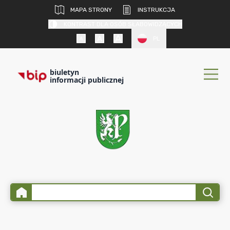
MAPA STRONY
INSTRUKCJA
KONTRAST DLA OSÓB SŁABOWIDZĄCYCH
PL
biuletyn
informacji publicznej