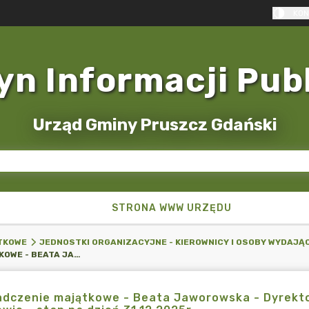
KON
yn Informacji Pub
Urząd Gminy Pruszcz Gdański
STRONA WWW URZĘDU
TKOWE
JEDNOSTKI ORGANIZACYJNE - KIEROWNICY I OSOBY WYDAJĄ
OŚWIADCZENIE MAJĄTKOWE - BEATA JAWOROWSKA - DYREKTOR ZESPOŁU SZKOLNO-PRZEDSZKOLNEGO W BORKOWIE - STAN NA DZIEŃ 31.12.2025R.
adczenie majątkowe - Beata Jaworowska - Dyrekt