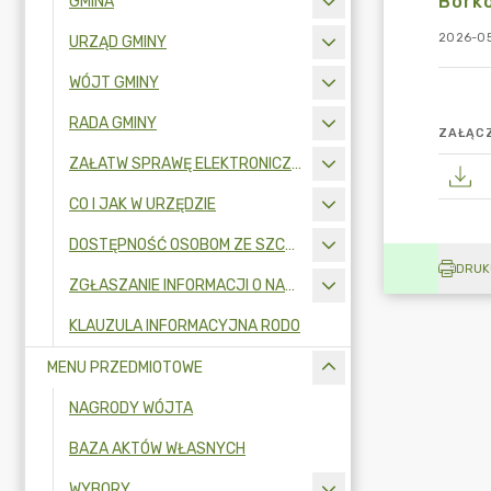
Borko
GMINA
2026-05
URZĄD GMINY
WÓJT GMINY
RADA GMINY
ZAŁĄCZ
ZAŁATW SPRAWĘ ELEKTRONICZNIE
CO I JAK W URZĘDZIE
DOSTĘPNOŚĆ OSOBOM ZE SZCZEGÓLNYMI POTRZEBAMI
DRUK
ZGŁASZANIE INFORMACJI O NARUSZENIU PRAWA I OCHRONA SYGNALISTÓW
KLAUZULA INFORMACYJNA RODO
MENU PRZEDMIOTOWE
NAGRODY WÓJTA
BAZA AKTÓW WŁASNYCH
WYBORY