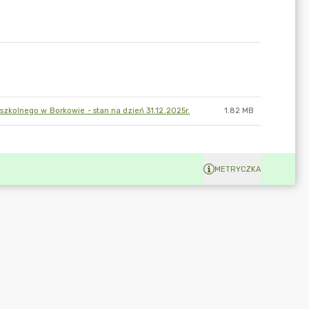
kolnego w Borkowie - stan na dzień 31.12.2025r.
1.82 MB
METRYCZKA