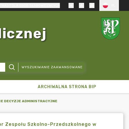
TRAST DLA OSÓB SŁABOWIDZĄCYCH
PL
licznej
WYSZUKIWANIE ZAAWANSOWANE
ARCHIWALNA STRONA BIP
CE DECYZJE ADMINISTRACYJNE
or Zespołu Szkolno-Przedszkolnego w