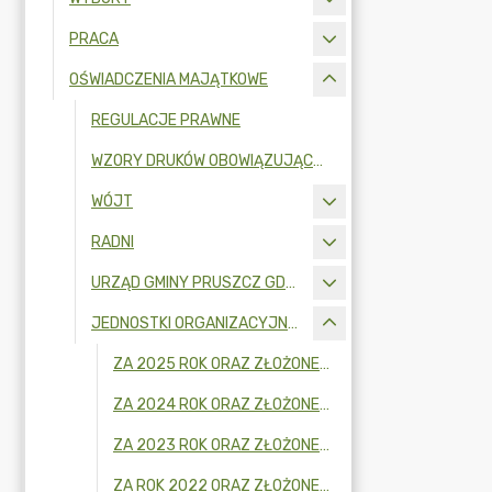
PRACA
OŚWIADCZENIA MAJĄTKOWE
REGULACJE PRAWNE
WZORY DRUKÓW OBOWIĄZUJĄCYCH OD 1 LIPCA 2017 R.
WÓJT
RADNI
URZĄD GMINY PRUSZCZ GDAŃSKI
JEDNOSTKI ORGANIZACYJNE - KIEROWNICY I OSOBY WYDAJĄCE DECYZJE ADMINISTRACYJNE
ZA 2025 ROK ORAZ ZŁOŻONE W 2026R.
ZA 2024 ROK ORAZ ZŁOŻONE W 2025R.
ZA 2023 ROK ORAZ ZŁOŻONE W 2024R.
ZA ROK 2022 ORAZ ZŁOŻONE W 2023R.