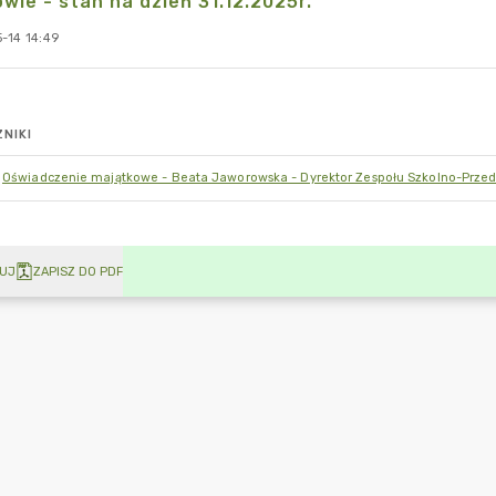
wie - stan na dzień 31.12.2025r.
-14 14:49
NIKI
Oświadczenie majątkowe - Beata Jaworowska - Dyrektor Zespołu Szkolno-Przedsz
UJ
ZAPISZ DO PDF