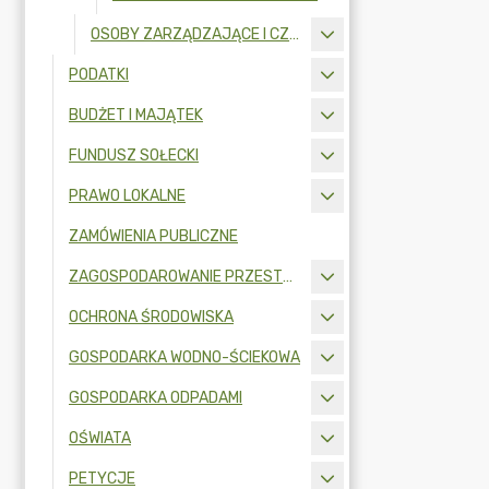
OSOBY ZARZĄDZAJĄCE I CZŁONKOWIE ORGANU ZARZĄDZAJĄCEGO GMINNĄ OSOBĄ PRAWNĄ
PODATKI
BUDŻET I MAJĄTEK
FUNDUSZ SOŁECKI
PRAWO LOKALNE
ZAMÓWIENIA PUBLICZNE
ZAGOSPODAROWANIE PRZESTRZENNE
OCHRONA ŚRODOWISKA
GOSPODARKA WODNO-ŚCIEKOWA
GOSPODARKA ODPADAMI
OŚWIATA
PETYCJE