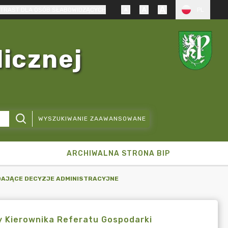
TRAST DLA OSÓB SŁABOWIDZĄCYCH
PL
licznej
WYSZUKIWANIE ZAAWANSOWANE
ARCHIWALNA STRONA BIP
YDAJĄCE DECYZJE ADMINISTRACYJNE
y Kierownika Referatu Gospodarki