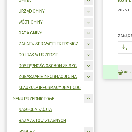
Komun
GMINA
2026-05
URZĄD GMINY
WÓJT GMINY
RADA GMINY
ZAŁĄCZ
ZAŁATW SPRAWĘ ELEKTRONICZNIE
CO I JAK W URZĘDZIE
DOSTĘPNOŚĆ OSOBOM ZE SZCZEGÓLNYMI POTRZEBAMI
DRUK
ZGŁASZANIE INFORMACJI O NARUSZENIU PRAWA I OCHRONA SYGNALISTÓW
KLAUZULA INFORMACYJNA RODO
MENU PRZEDMIOTOWE
NAGRODY WÓJTA
BAZA AKTÓW WŁASNYCH
WYBORY