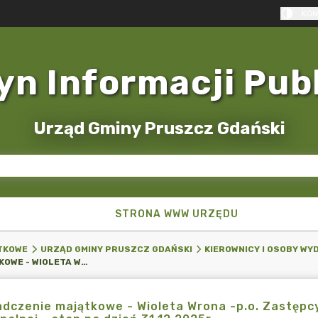
KON
yn Informacji Pub
Urząd Gminy Pruszcz Gdański
STRONA WWW URZĘDU
TKOWE
URZĄD GMINY PRUSZCZ GDAŃSKI
KIEROWNICY I OSOBY W
OŚWIADCZENIE MAJĄTKOWE - WIOLETA WRONA -P.O. ZASTĘPCY KIEROWNIKA REFERATU GOSPODARKI KOMUNALNEJ - STAN NA DZIEŃ 31.12.2025R.
dczenie majątkowe - Wioleta Wrona -p.o. Zastępc