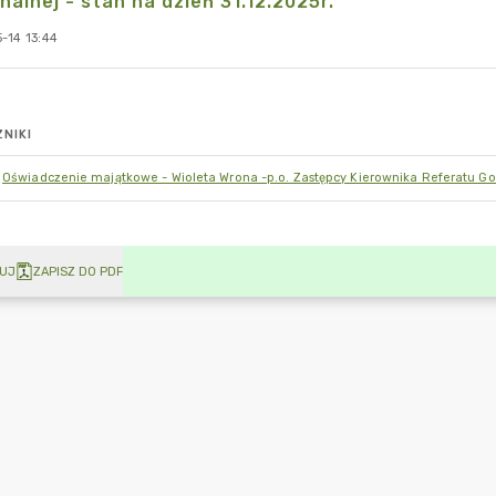
alnej - stan na dzień 31.12.2025r.
-14 13:44
NIKI
Oświadczenie majątkowe - Wioleta Wrona -p.o. Zastępcy Kierownika Referatu Gos
UJ
ZAPISZ DO PDF