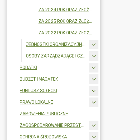
ZA 2024 ROK ORAZ ZŁOŻONE W 2025R.
ZA 2023 ROK ORAZ ZŁOŻONE W 2024R.
ZA 2022 ROK ORAZ ZŁOŻONE W 2023R.
JEDNOSTKI ORGANIZACYJNE - KIEROWNICY I OSOBY WYDAJĄCE DECYZJE ADMINISTRACYJNE
OSOBY ZARZĄDZAJĄCE I CZŁONKOWIE ORGANU ZARZĄDZAJĄCEGO GMINNĄ OSOBĄ PRAWNĄ
PODATKI
BUDŻET I MAJĄTEK
FUNDUSZ SOŁECKI
PRAWO LOKALNE
ZAMÓWIENIA PUBLICZNE
ZAGOSPODAROWANIE PRZESTRZENNE
OCHRONA ŚRODOWISKA