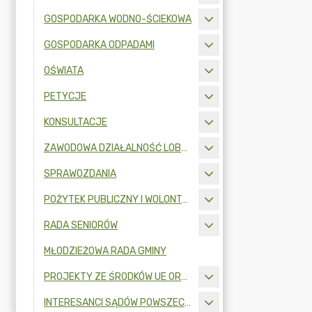
GOSPODARKA WODNO-ŚCIEKOWA
GOSPODARKA ODPADAMI
OŚWIATA
PETYCJE
KONSULTACJE
ZAWODOWA DZIAŁALNOŚĆ LOBBINGOWA
SPRAWOZDANIA
POŻYTEK PUBLICZNY I WOLONTARIAT
RADA SENIORÓW
MŁODZIEŻOWA RADA GMINY
PROJEKTY ZE ŚRODKÓW UE ORAZ FUNDUSZY ZEWNĘTRZNYCH
INTERESANCI SĄDÓW POWSZECHNYCH