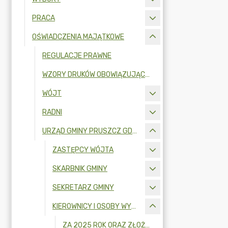
PRACA
OŚWIADCZENIA MAJĄTKOWE
REGULACJE PRAWNE
WZORY DRUKÓW OBOWIĄZUJĄCYCH OD 1 LIPCA 2017 R.
WÓJT
RADNI
URZĄD GMINY PRUSZCZ GDAŃSKI
ZASTĘPCY WÓJTA
SKARBNIK GMINY
SEKRETARZ GMINY
KIEROWNICY I OSOBY WYDAJĄCE DECYZJE ADMINISTRACYJNE
ZA 2025 ROK ORAZ ZŁOŻONE W 2026R.