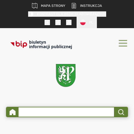
MAPA STRONY
INSTRUKCJA
KONTRAST DLA OSÓB SŁABOWIDZĄCYCH
PL
biuletyn
informacji publicznej