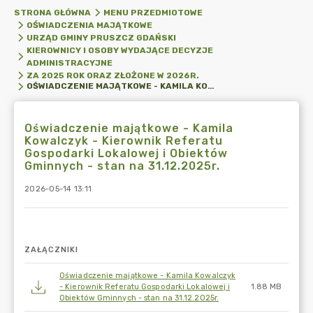
STRONA GŁÓWNA
MENU PRZEDMIOTOWE
OŚWIADCZENIA MAJĄTKOWE
URZĄD GMINY PRUSZCZ GDAŃSKI
KIEROWNICY I OSOBY WYDAJĄCE DECYZJE
ADMINISTRACYJNE
ZA 2025 ROK ORAZ ZŁOŻONE W 2026R.
OŚWIADCZENIE MAJĄTKOWE - KAMILA KOWALCZYK - KIEROWNIK REFERATU GOSPODARKI LOKALOWEJ I OBIEKTÓW GMINNYCH - STAN NA 31.12.2025R.
Oświadczenie majątkowe - Kamila
Kowalczyk - Kierownik Referatu
Gospodarki Lokalowej i Obiektów
Gminnych - stan na 31.12.2025r.
2026-05-14 13:11
ZAŁĄCZNIKI
Oświadczenie majątkowe - Kamila Kowalczyk
- Kierownik Referatu Gospodarki Lokalowej i
1.88 MB
Obiektów Gminnych - stan na 31.12.2025r.