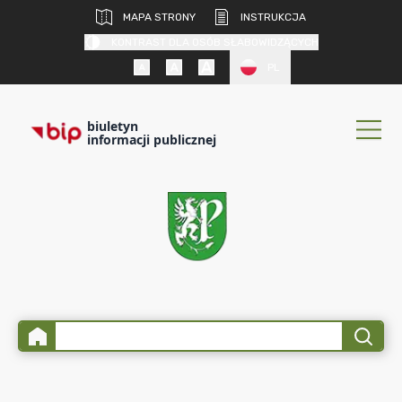
MAPA STRONY
INSTRUKCJA
KONTRAST DLA OSÓB SŁABOWIDZĄCYCH
PL
biuletyn
informacji publicznej