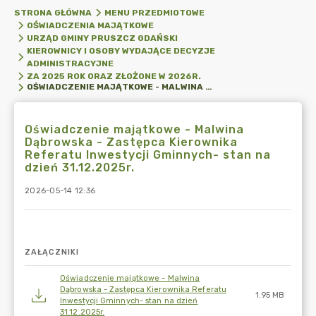
STRONA GŁÓWNA
MENU PRZEDMIOTOWE
OŚWIADCZENIA MAJĄTKOWE
URZĄD GMINY PRUSZCZ GDAŃSKI
KIEROWNICY I OSOBY WYDAJĄCE DECYZJE
ADMINISTRACYJNE
ZA 2025 ROK ORAZ ZŁOŻONE W 2026R.
OŚWIADCZENIE MAJĄTKOWE - MALWINA DĄBROWSKA - ZASTĘPCA KIEROWNIKA REFERATU INWESTYCJI GMINNYCH- STAN NA DZIEŃ 31.12.2025R.
Oświadczenie majątkowe - Malwina
Dąbrowska - Zastępca Kierownika
Referatu Inwestycji Gminnych- stan na
dzień 31.12.2025r.
2026-05-14 12:36
ZAŁĄCZNIKI
Oświadczenie majątkowe - Malwina
Dąbrowska - Zastępca Kierownika Referatu
1.95 MB
Inwestycji Gminnych- stan na dzień
31.12.2025r.