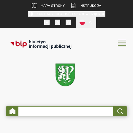
MAPA STRONY
INSTRUKCJA
KONTRAST DLA OSÓB SŁABOWIDZĄCYCH
PL
biuletyn
informacji publicznej