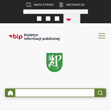
MAPA STRONY
INSTRUKCJA
KONTRAST DLA OSÓB SŁABOWIDZĄCYCH
PL
biuletyn
informacji publicznej