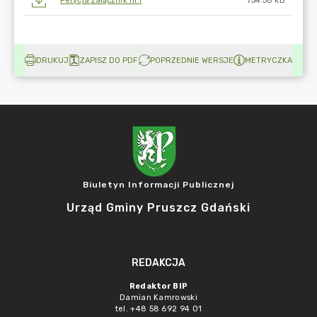
Petycja załącznik nr.1
754.58 KB
DRUKUJ
ZAPISZ DO PDF
POPRZEDNIE WERSJE
METRYCZKA
Biuletyn Informacji Publicznej
Urząd Gminy Pruszcz Gdański
REDAKCJA
Redaktor BIP
Damian Kamrowski
tel. +48 58 692 94 01