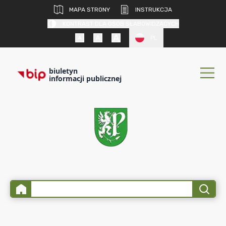
MAPA STRONY
INSTRUKCJA
KONTRAST DLA OSÓB SŁABOWIDZĄCYCH
PL
biuletyn
informacji publicznej