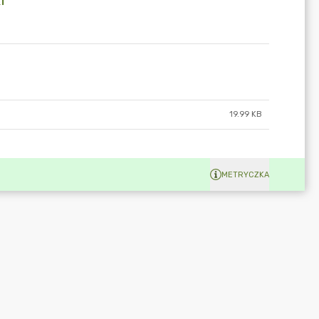
i
19.99 KB
METRYCZKA