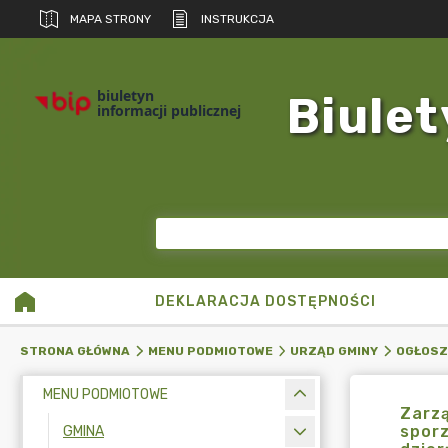
MAPA STRONY
INSTRUKCJA
biuletyn
Biulet
informacji publicznej
DEKLARACJA DOSTĘPNOŚCI
STRONA GŁÓWNA
MENU PODMIOTOWE
URZĄD GMINY
OGŁOSZ
MENU PODMIOTOWE
Zarzą
sporz
GMINA