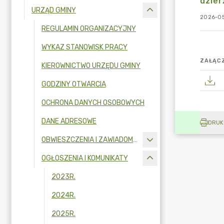
dzier
URZĄD GMINY
2026-05
REGULAMIN ORGANIZACYJNY
WYKAZ STANOWISK PRACY
ZAŁĄCZ
KIEROWNICTWO URZĘDU GMINY
GODZINY OTWARCIA
OCHRONA DANYCH OSOBOWYCH
DANE ADRESOWE
DRUK
OBWIESZCZENIA I ZAWIADOMIENIA
OGŁOSZENIA I KOMUNIKATY
2023R.
2024R.
2025R.