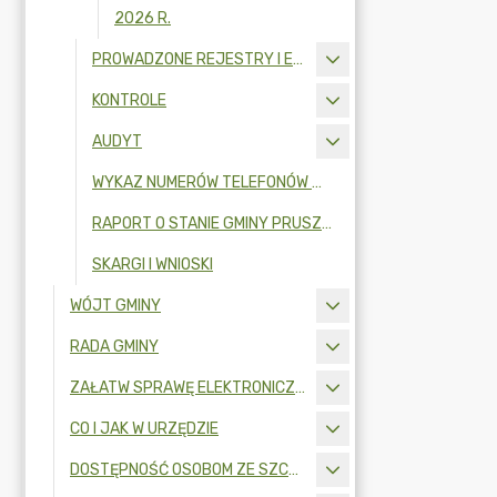
2026 R.
PROWADZONE REJESTRY I EWIDENCJE
KONTROLE
AUDYT
WYKAZ NUMERÓW TELEFONÓW W URZĘDZIE GMINY
RAPORT O STANIE GMINY PRUSZCZ GDAŃSKI
SKARGI I WNIOSKI
WÓJT GMINY
RADA GMINY
ZAŁATW SPRAWĘ ELEKTRONICZNIE
CO I JAK W URZĘDZIE
DOSTĘPNOŚĆ OSOBOM ZE SZCZEGÓLNYMI POTRZEBAMI