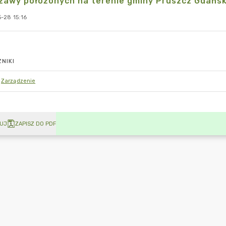
żawy położonych na terenie gminy Pruszcz Gdańsk
-28 15:16
NIKI
Zarządzenie
UJ
ZAPISZ DO PDF