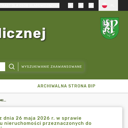
TRAST DLA OSÓB SŁABOWIDZĄCYCH
PL
licznej
WYSZUKIWANIE ZAAWANSOWANE
ARCHIWALNA STRONA BIP
ZARZĄDZENIE NR 108/2026 WÓJTA GMINY PRUSZCZ GDAŃSKI Z DNIA 26 MAJA 2026 R. W SPRAWIE SPORZĄDZENIA I PODANIA DO PUBLICZNEJ WIADOMOŚCI WYKAZU NIERUCHOMOŚCI PRZEZNACZONYCH DO DZIERŻAWY POŁOŻONYCH NA TERENIE GMINY PRUSZCZ GDAŃSKI
 dnia 26 maja 2026 r. w sprawie
zu nieruchomości przeznaczonych do