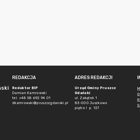
REDAKCJA
ADRES REDAKCJI
ński
Redaktor BIP
Urząd Gminy Pruszcz
M
Damian Kamrowski
Gdański
O
tel. +48 58 692 94 01
ul. Zakątek 1
R
dkamrowski@pruszczgdanski.pl
83-000 Juszkowo
S
piętro I p. 137