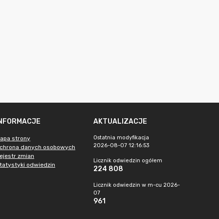
INFORMACJE
AKTUALIZACJE
Ostatnia modyfikacja
apa strony
2026-08-07 12:16:53
chrona danych osobowych
ejestr zmian
Licznik odwiedzin ogółem
tatystyki odwiedzin
224 808
Licznik odwiedzin w m-cu 2026-
07
961