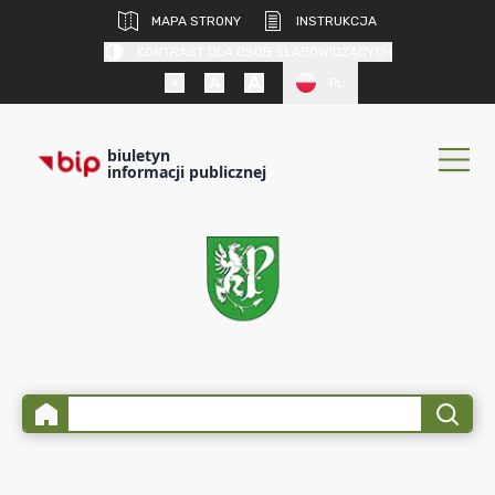
MAPA STRONY
INSTRUKCJA
KONTRAST DLA OSÓB SŁABOWIDZĄCYCH
PL
biuletyn
informacji publicznej