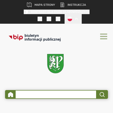
MAPA STRONY
INSTRUKCJA
KONTRAST DLA OSÓB SŁABOWIDZĄCYCH
PL
biuletyn
informacji publicznej