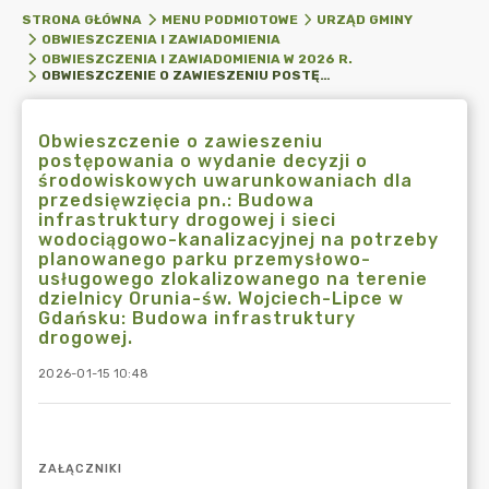
STRONA GŁÓWNA
MENU PODMIOTOWE
URZĄD GMINY
OBWIESZCZENIA I ZAWIADOMIENIA
OBWIESZCZENIA I ZAWIADOMIENIA W 2026 R.
OBWIESZCZENIE O ZAWIESZENIU POSTĘPOWANIA O WYDANIE DECYZJI O ŚRODOWISKOWYCH UWARUNKOWANIACH DLA PRZEDSIĘWZIĘCIA PN.: BUDOWA INFRASTRUKTURY DROGOWEJ I SIECI WODOCIĄGOWO-KANALIZACYJNEJ NA POTRZEBY PLANOWANEGO PARKU PRZEMYSŁOWO-USŁUGOWEGO ZLOKALIZOWANEGO NA TERENIE DZIELNICY ORUNIA-ŚW. WOJCIECH-LIPCE W GDAŃSKU: BUDOWA INFRASTRUKTURY DROGOWEJ.
Obwieszczenie o zawieszeniu
postępowania o wydanie decyzji o
środowiskowych uwarunkowaniach dla
przedsięwzięcia pn.: Budowa
infrastruktury drogowej i sieci
wodociągowo-kanalizacyjnej na potrzeby
planowanego parku przemysłowo-
usługowego zlokalizowanego na terenie
dzielnicy Orunia-św. Wojciech-Lipce w
Gdańsku: Budowa infrastruktury
drogowej.
2026-01-15 10:48
ZAŁĄCZNIKI