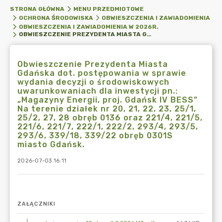
STRONA GŁÓWNA
MENU PRZEDMIOTOWE
OCHRONA ŚRODOWISKA
OBWIESZCZENIA I ZAWIADOMIENIA
OBWIESZCZENIA I ZAWIADOMIENIA W 2026R.
OBWIESZCZENIE PREZYDENTA MIASTA GDAŃSKA DOT. POSTĘPOWANIA W SPRAWIE WYDANIA DECYZJI O ŚRODOWISKOWYCH UWARUNKOWANIACH DLA INWESTYCJI PN.: „MAGAZYNY ENERGII, PROJ. GDAŃSK IV BESS” NA TERENIE DZIAŁEK NR 20, 21, 22, 23, 25/1, 25/2, 27, 28 OBRĘB 0136 ORAZ 221/4, 221/5, 221/6, 221/7, 222/1, 222/2, 293/4, 293/5, 293/6, 339/18, 339/22 OBRĘB 0301S MIASTO GDAŃSK.
Obwieszczenie Prezydenta Miasta
Gdańska dot. postępowania w sprawie
wydania decyzji o środowiskowych
uwarunkowaniach dla inwestycji pn.:
„Magazyny Energii, proj. Gdańsk IV BESS”
Na terenie działek nr 20, 21, 22, 23, 25/1,
25/2, 27, 28 obręb 0136 oraz 221/4, 221/5,
221/6, 221/7, 222/1, 222/2, 293/4, 293/5,
293/6, 339/18, 339/22 obręb 0301S
miasto Gdańsk.
2026-07-03 16:11
ZAŁĄCZNIKI