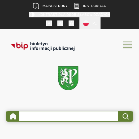
MAPA STRONY
INSTRUKCJA
KONTRAST DLA OSÓB SŁABOWIDZĄCYCH
PL
biuletyn
informacji publicznej