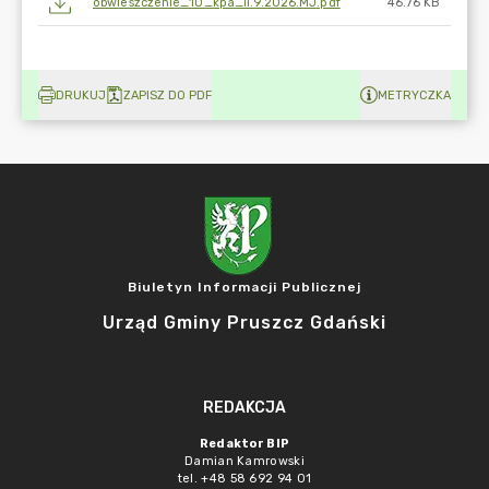
obwieszczenie_10_kpa_II.9.2026.MJ.pdf
46.76 KB
DRUKUJ
ZAPISZ DO PDF
METRYCZKA
Biuletyn Informacji Publicznej
Urząd Gminy Pruszcz Gdański
REDAKCJA
Redaktor BIP
Damian Kamrowski
tel. +48 58 692 94 01