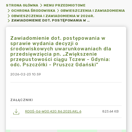
STRONA GŁÓWNA
MENU PRZEDMIOTOWE
OCHRONA ŚRODOWISKA
OBWIESZCZENIA I ZAWIADOMIENIA
OBWIESZCZENIA I ZAWIADOMIENIA W 2026R.
ZAWIADOMIENIE DOT. POSTĘPOWANIA W SPRAWIE WYDANIA DECYZJI O ŚRODOWISKOWYCH UWARUNKOWANIACH DLA PRZEDSIĘWZIĘCIA PN. „ZWIĘKSZENIE PRZEPUSTOWOŚCI CIĄGU TCZEW - GDYNIA: ODC. PSZCZÓŁKI - PRUSZCZ GDAŃSKI”
Zawiadomienie dot. postępowania w
sprawie wydania decyzji o
środowiskowych uwarunkowaniach dla
przedsięwzięcia pn. „Zwiększenie
przepustowości ciągu Tczew - Gdynia:
odc. Pszczółki - Pruszcz Gdański”
2026-02-23 10:59
ZAŁĄCZNIKI
RDOŚ-Gd-WOO.420.86.2025.AKL.6
823.64 KB