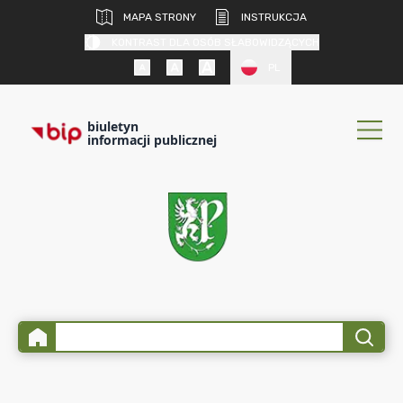
MAPA STRONY
INSTRUKCJA
KONTRAST DLA OSÓB SŁABOWIDZĄCYCH
PL
biuletyn
informacji publicznej