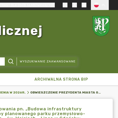
TRAST DLA OSÓB SŁABOWIDZĄCYCH
PL
licznej
WYSZUKIWANIE ZAAWANSOWANE
ARCHIWALNA STRONA BIP
OBWIESZCZENIE PREZYDENTA MIASTA GDAŃSKA DOT. POSTĘPOWANIA PN. „BUDOWA INFRASTRUKTURY DROGOWEJ I SIECI WODOCIĄGOWO-KANALIZACYJNEJ NA POTRZEBY PLANOWANEGO PARKU PRZEMYSŁOWO-USŁUGOWEGO ZLOKALIZOWANEGO NA TERENIE DZIELNICY ORUNIA - ŚW. WOJCIECH - LIPCE W GDAŃSKU: BUDOWA INFRASTRUKTURY DROGOWEJ”.
IENIA W 2026R.
owania pn. „Budowa infrastruktury
eby planowanego parku przemysłowo-