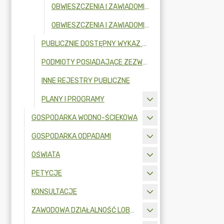
OBWIESZCZENIA I ZAWIADOMIENIA W 2024R.
OBWIESZCZENIA I ZAWIADOMIENIA W 2023R.
PUBLICZNIE DOSTĘPNY WYKAZ DANYCH O DOKUMENTACH ZAWIERAJĄCYCH INFORMACJE O ŚRODOWISKU I JEGO OCHRONIE
PODMIOTY POSIADAJĄCE ZEZWOLENIE NA OPRÓŻNIANIE ZBIORNIKÓW BEZODPŁYWOWYCH LUB OSADNIKÓW W INSTALACJACH PRZYDOMOWYCH OCZYSZCZALNI ŚCIEKÓW I TRANSPORTU NIECZYSTOŚCI CIEKŁYCH
INNE REJESTRY PUBLICZNE
PLANY I PROGRAMY
GOSPODARKA WODNO-ŚCIEKOWA
GOSPODARKA ODPADAMI
OŚWIATA
PETYCJE
KONSULTACJE
ZAWODOWA DZIAŁALNOŚĆ LOBBINGOWA