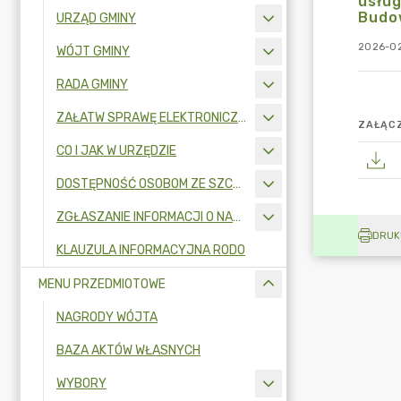
usług
Budow
URZĄD GMINY
2026-02
WÓJT GMINY
RADA GMINY
ZAŁATW SPRAWĘ ELEKTRONICZNIE
ZAŁĄCZ
CO I JAK W URZĘDZIE
DOSTĘPNOŚĆ OSOBOM ZE SZCZEGÓLNYMI POTRZEBAMI
ZGŁASZANIE INFORMACJI O NARUSZENIU PRAWA I OCHRONA SYGNALISTÓW
DRUK
KLAUZULA INFORMACYJNA RODO
MENU PRZEDMIOTOWE
NAGRODY WÓJTA
BAZA AKTÓW WŁASNYCH
WYBORY