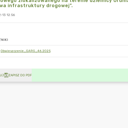
owego zlokalizowanego na terenie dzielnicy Orunia
a infrastruktury drogowej”.
-13 12:56
NIKI
Obwieszczenie_GARG_46.2025
UJ
ZAPISZ DO PDF