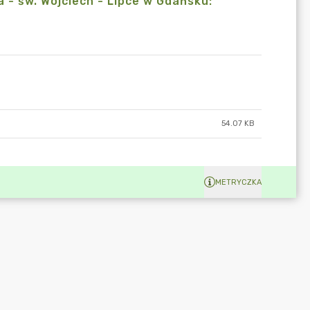
 - św. Wojciech - Lipce w Gdańsku:
54.07 KB
METRYCZKA