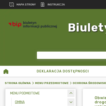
MAPA STRONY
INSTRUKCJA
biuletyn
Biulet
informacji publicznej
DEKLARACJA DOSTĘPNOŚCI
STRONA GŁÓWNA
MENU PRZEDMIOTOWE
OCHRONA ŚRODOWIS
MENU PODMIOTOWE
Obwie
drogo
GMINA