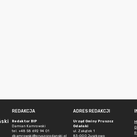
REDAKCJA
ADRES REDAKCJI
ński
Redaktor BIP
Urząd Gminy Pruszcz
M
Damian Kamrowski
Gdański
O
tel. +48 58 692 94 01
ul. Zakątek 1
R
dkamrowski@pruszczgdanski.pl
83-000 Juszkowo