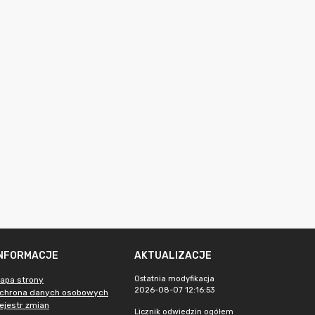
INFORMACJE
AKTUALIZACJE
Ostatnia modyfikacja
apa strony
2026-08-07 12:16:53
chrona danych osobowych
ejestr zmian
Licznik odwiedzin ogółem