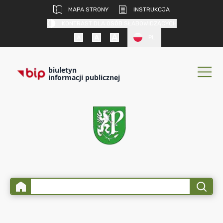
MAPA STRONY
INSTRUKCJA
KONTRAST DLA OSÓB SŁABOWIDZĄCYCH
PL
biuletyn
informacji publicznej