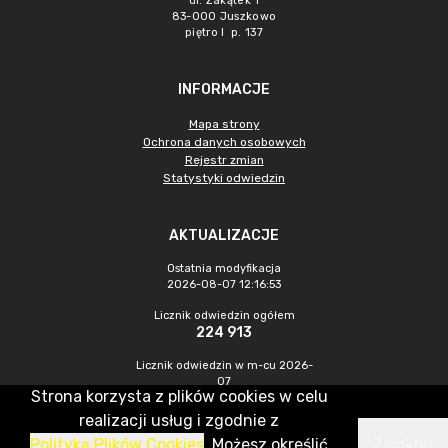
ul. Zakątek 1
83-000 Juszkowo
piętro I p. 137
INFORMACJE
Mapa strony
Ochrona danych osobowych
Rejestr zmian
Statystyki odwiedzin
AKTUALIZACJE
Ostatnia modyfikacja
2026-08-07 12:16:53
Licznik odwiedzin ogółem
224 913
Licznik odwiedzin w m-cu 2026-
07
Strona korzysta z plików cookies w celu
1 066
realizacji usług i zgodnie z
Polityką Plików Cookies
. Możesz określić
Zamknij
CMS & Hosting: Nefeni Sp. z o.o.