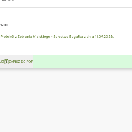
NIKI
Protokół z Zebrania Wiejskiego - Sołectwo Bogatka z dnia 11.09.2025r.
UJ
ZAPISZ DO PDF