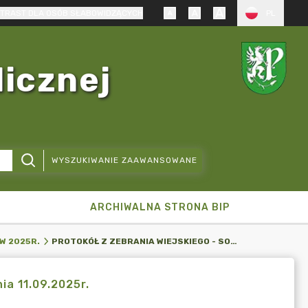
TRAST DLA OSÓB SŁABOWIDZĄCYCH
PL
licznej
WYSZUKIWANIE ZAAWANSOWANE
ARCHIWALNA STRONA BIP
PROTOKÓŁ Z ZEBRANIA WIEJSKIEGO - SOŁECTWO BOGATKA Z DNIA 11.09.2025R.
W 2025R.
ia 11.09.2025r.