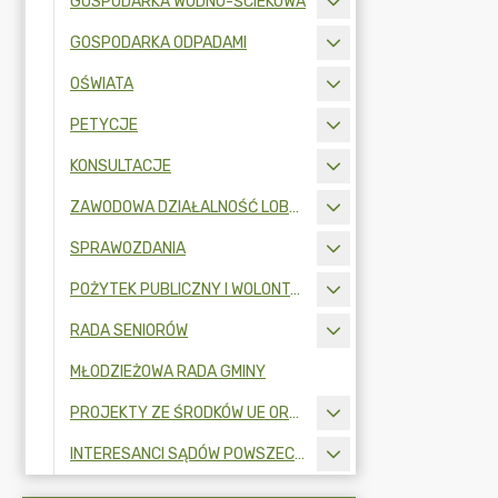
GOSPODARKA WODNO-ŚCIEKOWA
GOSPODARKA ODPADAMI
OŚWIATA
PETYCJE
KONSULTACJE
ZAWODOWA DZIAŁALNOŚĆ LOBBINGOWA
SPRAWOZDANIA
POŻYTEK PUBLICZNY I WOLONTARIAT
RADA SENIORÓW
MŁODZIEŻOWA RADA GMINY
PROJEKTY ZE ŚRODKÓW UE ORAZ FUNDUSZY ZEWNĘTRZNYCH
INTERESANCI SĄDÓW POWSZECHNYCH