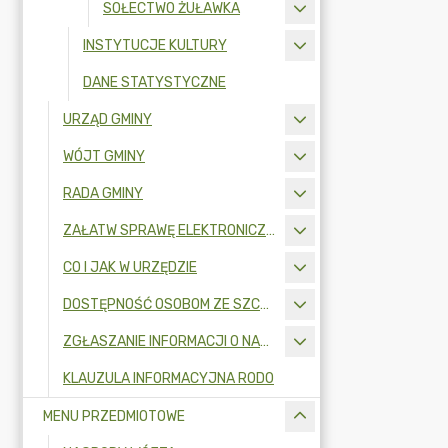
SOŁECTWO ŻUŁAWKA
INSTYTUCJE KULTURY
DANE STATYSTYCZNE
URZĄD GMINY
WÓJT GMINY
RADA GMINY
ZAŁATW SPRAWĘ ELEKTRONICZNIE
CO I JAK W URZĘDZIE
DOSTĘPNOŚĆ OSOBOM ZE SZCZEGÓLNYMI POTRZEBAMI
ZGŁASZANIE INFORMACJI O NARUSZENIU PRAWA I OCHRONA SYGNALISTÓW
KLAUZULA INFORMACYJNA RODO
MENU PRZEDMIOTOWE