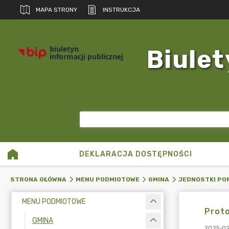
MAPA STRONY
INSTRUKCJA
biuletyn
Biulet
informacji publicznej
DEKLARACJA DOSTĘPNOŚCI
STRONA GŁÓWNA
MENU PODMIOTOWE
GMINA
JEDNOSTKI PO
MENU PODMIOTOWE
Proto
GMINA
2025-09