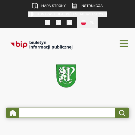
MAPA STRONY
INSTRUKCJA
KONTRAST DLA OSÓB SŁABOWIDZĄCYCH
PL
biuletyn
informacji publicznej