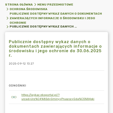
STRONA GŁÓWNA
MENU PRZEDMIOTOWE
OCHRONA ŚRODOWISKA
PUBLICZNIE DOSTĘPNY WYKAZ DANYCH O DOKUMENTACH
ZAWIERAJĄCYCH INFORMACJE O ŚRODOWISKU I JEGO
OCHRONIE
PUBLICZNIE DOSTĘPNY WYKAZ DANYCH O DOKUMENTACH ZAWIERAJĄCYCH INFORMACJE O ŚRODOWISKU I JEGO OCHRONIE DO 30.06.2025 R.
Publicznie dostępny wykaz danych o
dokumentach zawierających informacje o
środowisku i jego ochronie do 30.06.2025
r.
2025-09-12 13:27
ODNOŚNIKI
https://wykaz.ekoportal.pl/?
urzad=Urz%C4%85d+Gminy+Pruszcz+Gda%C5%84ski