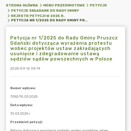
STRONA GŁÓWNA
MENU PRZEDMIOTOWE
PETYCJE
PETYCJE SKŁADANE DO RADY GMINY
REJESTR PETYCJI W 2025 R.
PETYCJA NR 1/2025 DO RADY GMINY PRUSZCZ GDAŃSKI DOTYCZĄCA WYRAŻENIA PROTESTU WOBEC PROJEKTÓW USTAW ZAKŁADAJĄCYCH USUNIĘCIE I ZDEGRADOWANIE USTAWĄ SĘDZIÓW SĄDÓW POWSZECHNYCH W POLSCE
Petycja nr 1/2025 do Rady Gminy Pruszcz
Gdański dotycząca wyrażenia protestu
wobec projektów ustaw zakładających
usunięcie i zdegradowanie ustawą
sędziów sądów powszechnych w Polsce
2025-09-12 09:19