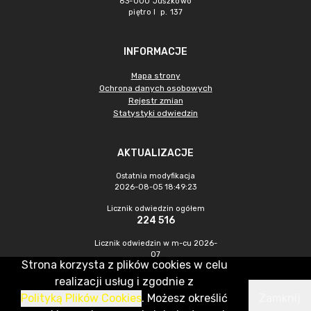
83-000 Juszkowo
piętro I p. 137
INFORMACJE
Mapa strony
Ochrona danych osobowych
Rejestr zmian
Statystyki odwiedzin
AKTUALIZACJE
Ostatnia modyfikacja
2026-08-05 18:49:23
Licznik odwiedzin ogółem
224 516
Licznik odwiedzin w m-cu 2026-
07
Strona korzysta z plików cookies w celu
669
realizacji usług i zgodnie z
Polityką Plików Cookies
. Możesz określić
Zamknij
CMS & Hosting: Nefeni Sp. z o.o.