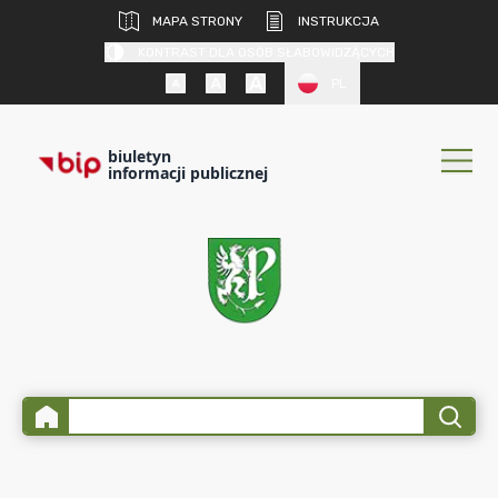
MAPA STRONY
INSTRUKCJA
KONTRAST DLA OSÓB SŁABOWIDZĄCYCH
PL
biuletyn
informacji publicznej