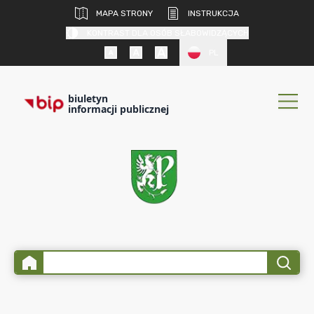
MAPA STRONY
INSTRUKCJA
KONTRAST DLA OSÓB SŁABOWIDZĄCYCH
PL
biuletyn
informacji publicznej