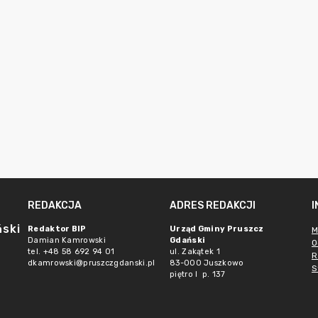
REDAKCJA
ADRES REDAKCJI
ński
Redaktor BIP
Urząd Gminy Pruszcz
M
Damian Kamrowski
Gdański
O
tel. +48 58 692 94 01
ul. Zakątek 1
R
dkamrowski@pruszczgdanski.pl
83-000 Juszkowo
S
piętro I p. 137