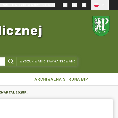
TRAST DLA OSÓB SŁABOWIDZĄCYCH
PL
licznej
WYSZUKIWANIE ZAAWANSOWANE
ARCHIWALNA STRONA BIP
KWARTAŁ 2025R.