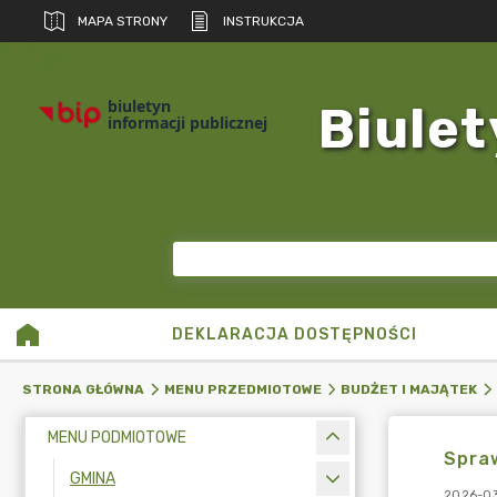
MAPA STRONY
INSTRUKCJA
biuletyn
Biulet
informacji publicznej
DEKLARACJA DOSTĘPNOŚCI
STRONA GŁÓWNA
MENU PRZEDMIOTOWE
BUDŻET I MAJĄTEK
MENU PODMIOTOWE
Spraw
GMINA
2026-03