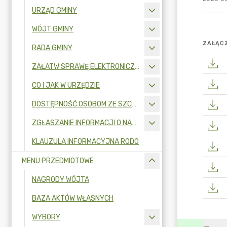
URZĄD GMINY
WÓJT GMINY
ZAŁĄCZ
RADA GMINY
ZAŁATW SPRAWĘ ELEKTRONICZNIE
CO I JAK W URZĘDZIE
DOSTĘPNOŚĆ OSOBOM ZE SZCZEGÓLNYMI POTRZEBAMI
ZGŁASZANIE INFORMACJI O NARUSZENIU PRAWA I OCHRONA SYGNALISTÓW
KLAUZULA INFORMACYJNA RODO
MENU PRZEDMIOTOWE
NAGRODY WÓJTA
BAZA AKTÓW WŁASNYCH
WYBORY