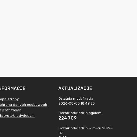
INFORMACJE
AKTUALIZACJE
Ostatnia modyfikacja
apa strony
2026-08-05 18:49:23
chrona danych osobowych
ejestr zmian
Licznik odwiedzin ogółem
tatystyki odwiedzin
224 709
Licznik odwiedzin w m-cu 2026-
07