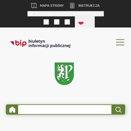
MAPA STRONY
INSTRUKCJA
KONTRAST DLA OSÓB SŁABOWIDZĄCYCH
PL
biuletyn
informacji publicznej