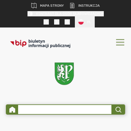
MAPA STRONY
INSTRUKCJA
KONTRAST DLA OSÓB SŁABOWIDZĄCYCH
PL
biuletyn
informacji publicznej