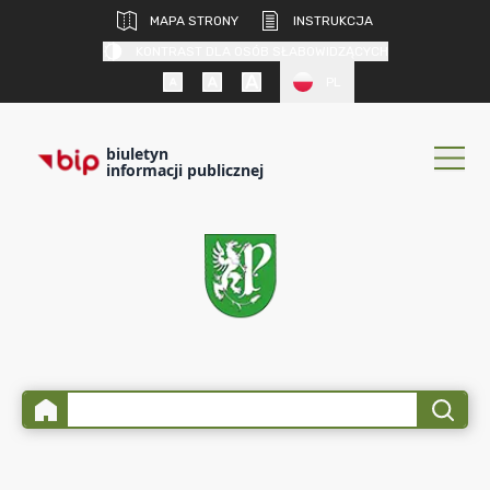
MAPA STRONY
INSTRUKCJA
KONTRAST DLA OSÓB SŁABOWIDZĄCYCH
PL
biuletyn
informacji publicznej