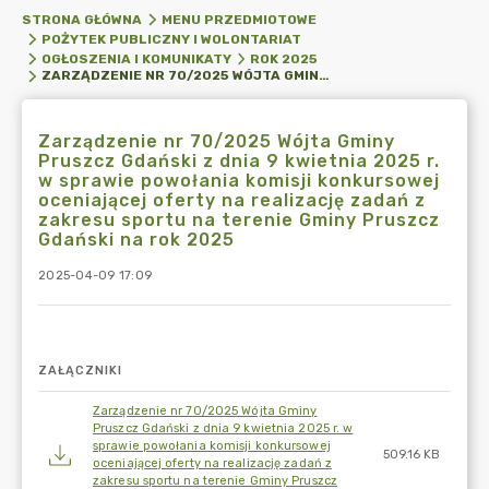
STRONA GŁÓWNA
MENU PRZEDMIOTOWE
POŻYTEK PUBLICZNY I WOLONTARIAT
OGŁOSZENIA I KOMUNIKATY
ROK 2025
ZARZĄDZENIE NR 70/2025 WÓJTA GMINY PRUSZCZ GDAŃSKI Z DNIA 9 KWIETNIA 2025 R. W SPRAWIE POWOŁANIA KOMISJI KONKURSOWEJ OCENIAJĄCEJ OFERTY NA REALIZACJĘ ZADAŃ Z ZAKRESU SPORTU NA TERENIE GMINY PRUSZCZ GDAŃSKI NA ROK 2025
Zarządzenie nr 70/2025 Wójta Gminy
Pruszcz Gdański z dnia 9 kwietnia 2025 r.
w sprawie powołania komisji konkursowej
oceniającej oferty na realizację zadań z
zakresu sportu na terenie Gminy Pruszcz
Gdański na rok 2025
2025-04-09 17:09
ZAŁĄCZNIKI
Zarządzenie nr 70/2025 Wójta Gminy
Pruszcz Gdański z dnia 9 kwietnia 2025 r. w
sprawie powołania komisji konkursowej
509.16 KB
oceniającej oferty na realizację zadań z
zakresu sportu na terenie Gminy Pruszcz