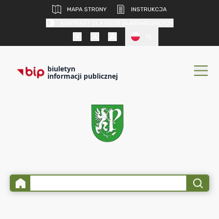
MAPA STRONY
INSTRUKCJA
KONTRAST DLA OSÓB SŁABOWIDZĄCYCH
PL
biuletyn
informacji publicznej