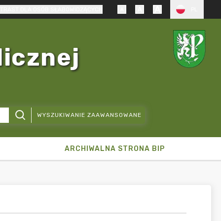
TRAST DLA OSÓB SŁABOWIDZĄCYCH
PL
licznej
WYSZUKIWANIE ZAAWANSOWANE
ARCHIWALNA STRONA BIP