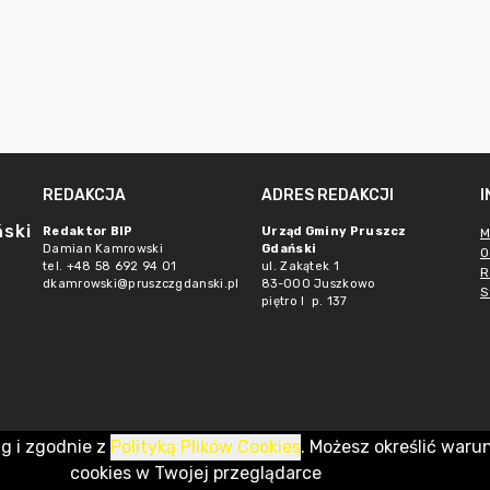
REDAKCJA
ADRES REDAKCJI
ński
Redaktor BIP
Urząd Gminy Pruszcz
M
Damian Kamrowski
Gdański
O
tel. +48 58 692 94 01
ul. Zakątek 1
R
dkamrowski@pruszczgdanski.pl
83-000 Juszkowo
S
piętro I p. 137
ug i zgodnie z
Polityką Plików Cookies
. Możesz określić waru
cookies w Twojej przeglądarce