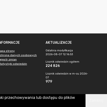
INFORMACJE
AKTUALIZACJE
Ostatnia modyfikacja
apa strony
2026-08-07 12:16:53
chrona danych osobowych
ejestr zmian
Licznik odwiedzin ogółem
tatystyki odwiedzin
224 826
Licznik odwiedzin w m-cu 2026-
07
979
nki przechowywania lub dostępu do plików
Zamknij