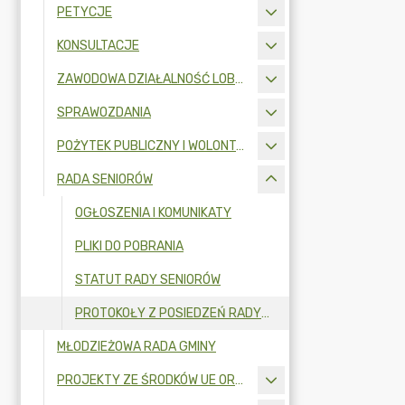
PETYCJE
KONSULTACJE
ZAWODOWA DZIAŁALNOŚĆ LOBBINGOWA
SPRAWOZDANIA
POŻYTEK PUBLICZNY I WOLONTARIAT
RADA SENIORÓW
OGŁOSZENIA I KOMUNIKATY
PLIKI DO POBRANIA
STATUT RADY SENIORÓW
PROTOKOŁY Z POSIEDZEŃ RADY SENIORÓW
MŁODZIEŻOWA RADA GMINY
PROJEKTY ZE ŚRODKÓW UE ORAZ FUNDUSZY ZEWNĘTRZNYCH