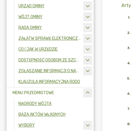
Arty
URZĄD GMINY
WÓJT GMINY
1
.
RADA GMINY
2
.
ZAŁATW SPRAWĘ ELEKTRONICZNIE
3
.
CO I JAK W URZĘDZIE
DOSTĘPNOŚĆ OSOBOM ZE SZCZEGÓLNYMI POTRZEBAMI
4
.
ZGŁASZANIE INFORMACJI O NARUSZENIU PRAWA I OCHRONA SYGNALISTÓW
5
.
KLAUZULA INFORMACYJNA RODO
MENU PRZEDMIOTOWE
6
.
NAGRODY WÓJTA
7
.
BAZA AKTÓW WŁASNYCH
8
.
WYBORY