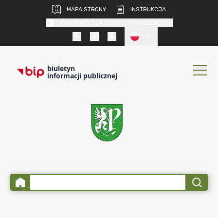
MAPA STRONY
INSTRUKCJA
KONTRAST DLA OSÓB SŁABOWIDZĄCYCH
PL
biuletyn
informacji publicznej