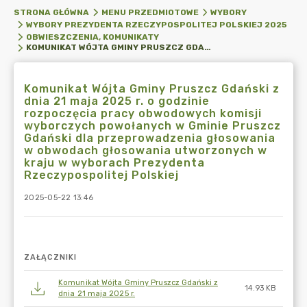
STRONA GŁÓWNA
MENU PRZEDMIOTOWE
WYBORY
WYBORY PREZYDENTA RZECZYPOSPOLITEJ POLSKIEJ 2025
OBWIESZCZENIA, KOMUNIKATY
KOMUNIKAT WÓJTA GMINY PRUSZCZ GDAŃSKI Z DNIA 21 MAJA 2025 R. O GODZINIE ROZPOCZĘCIA PRACY OBWODOWYCH KOMISJI WYBORCZYCH POWOŁANYCH W GMINIE PRUSZCZ GDAŃSKI DLA PRZEPROWADZENIA GŁOSOWANIA W OBWODACH GŁOSOWANIA UTWORZONYCH W KRAJU W WYBORACH PREZYDENTA RZECZYPOSPOLITEJ POLSKIEJ
Komunikat Wójta Gminy Pruszcz Gdański z
dnia 21 maja 2025 r. o godzinie
rozpoczęcia pracy obwodowych komisji
wyborczych powołanych w Gminie Pruszcz
Gdański dla przeprowadzenia głosowania
w obwodach głosowania utworzonych w
kraju w wyborach Prezydenta
Rzeczypospolitej Polskiej
2025-05-22 13:46
ZAŁĄCZNIKI
Komunikat Wójta Gminy Pruszcz Gdański z
14.93 KB
dnia 21 maja 2025 r.