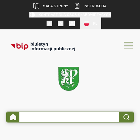
MAPA STRONY
INSTRUKCJA
KONTRAST DLA OSÓB SŁABOWIDZĄCYCH
PL
biuletyn
informacji publicznej