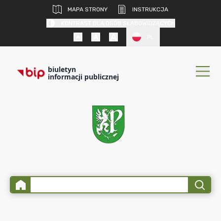
MAPA STRONY
INSTRUKCJA
KONTRAST DLA OSÓB SŁABOWIDZĄCYCH
PL
biuletyn
informacji publicznej