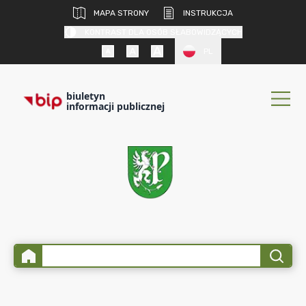
MAPA STRONY
INSTRUKCJA
KONTRAST DLA OSÓB SŁABOWIDZĄCYCH
PL
biuletyn
informacji publicznej