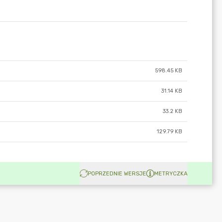
598.45 KB
31.14 KB
33.2 KB
129.79 KB
POPRZEDNIE WERSJE
METRYCZKA