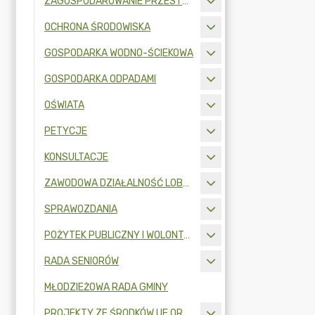
ZAGOSPODAROWANIE PRZESTRZENNE
OCHRONA ŚRODOWISKA
GOSPODARKA WODNO-ŚCIEKOWA
GOSPODARKA ODPADAMI
OŚWIATA
PETYCJE
KONSULTACJE
ZAWODOWA DZIAŁALNOŚĆ LOBBINGOWA
SPRAWOZDANIA
POŻYTEK PUBLICZNY I WOLONTARIAT
RADA SENIORÓW
MŁODZIEŻOWA RADA GMINY
PROJEKTY ZE ŚRODKÓW UE ORAZ FUNDUSZY ZEWNĘTRZNYCH