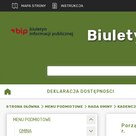
MAPA STRONY
INSTRUKCJA
biuletyn
Biulet
informacji publicznej
DEKLARACJA DOSTĘPNOŚCI
STRONA GŁÓWNA
MENU PODMIOTOWE
RADA GMINY
KADENCJ
MENU PODMIOTOWE
Porzą
r.
GMINA