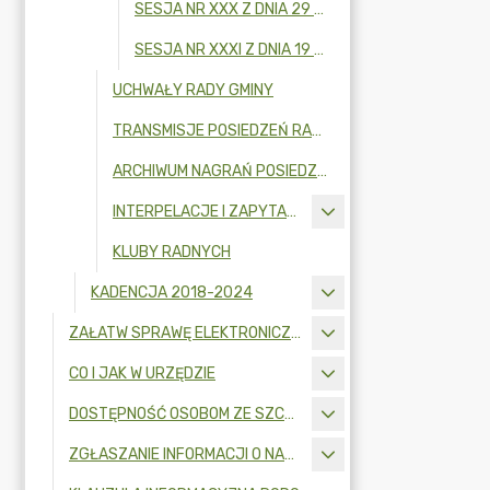
SESJA NR XXX Z DNIA 29 MAJA 2026 R.
SESJA NR XXXI Z DNIA 19 CZERWCA 2026 R.
UCHWAŁY RADY GMINY
TRANSMISJE POSIEDZEŃ RADY GMINY
ARCHIWUM NAGRAŃ POSIEDZEŃ RADY GMINY
INTERPELACJE I ZAPYTANIA RADNYCH
KLUBY RADNYCH
KADENCJA 2018-2024
ZAŁATW SPRAWĘ ELEKTRONICZNIE
CO I JAK W URZĘDZIE
DOSTĘPNOŚĆ OSOBOM ZE SZCZEGÓLNYMI POTRZEBAMI
ZGŁASZANIE INFORMACJI O NARUSZENIU PRAWA I OCHRONA SYGNALISTÓW