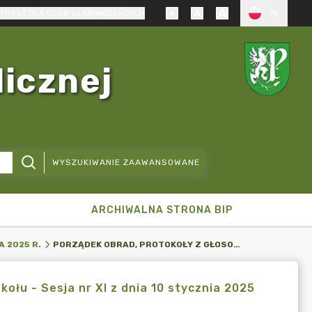
TRAST DLA OSÓB SŁABOWIDZĄCYCH
PL
licznej
WYSZUKIWANIE ZAAWANSOWANE
ARCHIWALNA STRONA BIP
PORZĄDEK OBRAD, PROTOKOŁY Z GŁOSOWANIA, WYCIĄG Z PROTOKOŁU - SESJA NR XI Z DNIA 10 STYCZNIA 2025 R.
A 2025 R.
ołu - Sesja nr XI z dnia 10 stycznia 2025