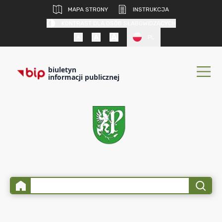
MAPA STRONY
INSTRUKCJA
KONTRAST DLA OSÓB SŁABOWIDZĄCYCH
PL
biuletyn
informacji publicznej