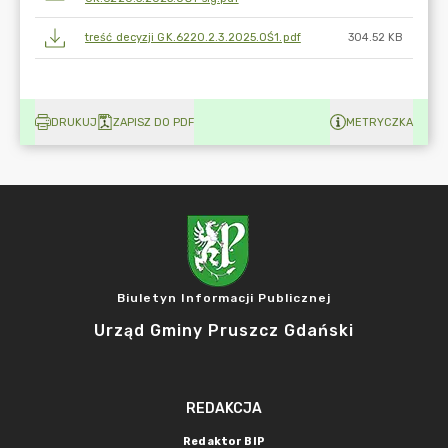
treść decyzji GK.6220.2.3.2025.OŚ1.pdf
304.52 KB
DRUKUJ
ZAPISZ DO PDF
METRYCZKA
Biuletyn Informacji Publicznej
Urząd Gminy Pruszcz Gdański
REDAKCJA
Redaktor BIP