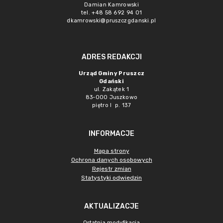
Damian Kamrowski
tel. +48 58 692 94 01
dkamrowski@pruszczgdanski.pl
ADRES REDAKCJI
Urząd Gminy Pruszcz
Gdański
ul. Zakątek 1
83-000 Juszkowo
piętro I p. 137
INFORMACJE
Mapa strony
Ochrona danych osobowych
Rejestr zmian
Statystyki odwiedzin
AKTUALIZACJE
Ostatnia modyfikacja