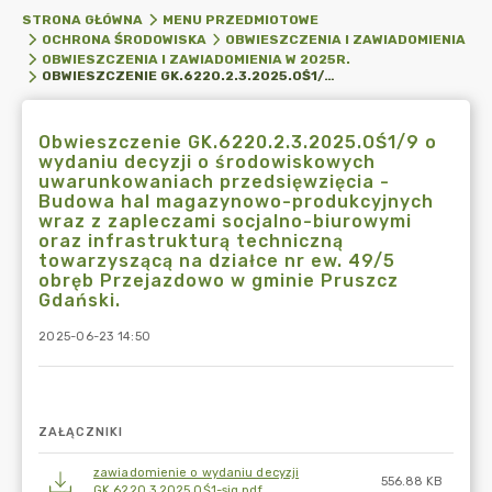
STRONA GŁÓWNA
MENU PRZEDMIOTOWE
OCHRONA ŚRODOWISKA
OBWIESZCZENIA I ZAWIADOMIENIA
OBWIESZCZENIA I ZAWIADOMIENIA W 2025R.
OBWIESZCZENIE GK.6220.2.3.2025.OŚ1/9 O WYDANIU DECYZJI O ŚRODOWISKOWYCH UWARUNKOWANIACH PRZEDSIĘWZIĘCIA - BUDOWA HAL MAGAZYNOWO-PRODUKCYJNYCH WRAZ Z ZAPLECZAMI SOCJALNO-BIUROWYMI ORAZ INFRASTRUKTURĄ TECHNICZNĄ TOWARZYSZĄCĄ NA DZIAŁCE NR EW. 49/5 OBRĘB PRZEJAZDOWO W GMINIE PRUSZCZ GDAŃSKI.
Obwieszczenie GK.6220.2.3.2025.OŚ1/9 o
wydaniu decyzji o środowiskowych
uwarunkowaniach przedsięwzięcia -
Budowa hal magazynowo-produkcyjnych
wraz z zapleczami socjalno-biurowymi
oraz infrastrukturą techniczną
towarzyszącą na działce nr ew. 49/5
obręb Przejazdowo w gminie Pruszcz
Gdański.
2025-06-23 14:50
ZAŁĄCZNIKI
zawiadomienie o wydaniu decyzji
556.88 KB
GK.6220.3.2025.OŚ1-sig.pdf