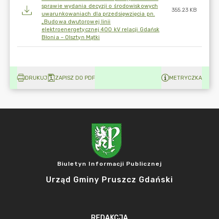
sprawie wydania decyzji o środowiskowych
355.23 KB
uwarunkowaniach dla przedsięwzięcia pn.
„Budowa dwutorowej linii
elektroenergetycznej 400 kV relacji Gdańsk
Błonia – Olsztyn Mątki
DRUKUJ
ZAPISZ DO PDF
METRYCZKA
Biuletyn Informacji Publicznej
Urząd Gminy Pruszcz Gdański
REDAKCJA