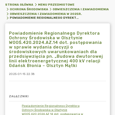
STRONA GŁÓWNA
MENU PRZEDMIOTOWE
OCHRONA ŚRODOWISKA
OBWIESZCZENIA I ZAWIADOMIENIA
OBWIESZCZENIA I ZAWIADOMIENIA W 2025R.
POWIADOMIENIE REGIONALNEGO DYREKTORA OCHRONY ŚRODOWISKA W OLSZTYNIE WOOŚ.420.2024.AZ.14 DOT. POSTĘPOWANIA W SPRAWIE WYDANIA DECYZJI O ŚRODOWISKOWYCH UWARUNKOWANIACH DLA PRZEDSIĘWZIĘCIA PN. „BUDOWA DWUTOROWEJ LINII ELEKTROENERGETYCZNEJ 400 KV RELACJI GDAŃSK BŁONIA – OLSZTYN MĄTKI
Powiadomienie Regionalnego Dyrektora
Ochrony Środowiska w Olsztynie
WOOŚ.420.2024.AZ.14 dot. postępowania
w sprawie wydania decyzji o
środowiskowych uwarunkowaniach dla
przedsięwzięcia pn. „Budowa dwutorowej
linii elektroenergetycznej 400 kV relacji
Gdańsk Błonia – Olsztyn Mątki
2025-01-15 22:38
ZAŁĄCZNIKI
Powiadomienie Regionalnego Dyrektora
Ochrony Środowiska w Olsztynie
WOOŚ.420.2024.AZ.14 dot. postępowania w