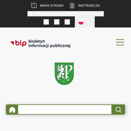
MAPA STRONY
INSTRUKCJA
KONTRAST DLA OSÓB SŁABOWIDZĄCYCH
PL
biuletyn
informacji publicznej