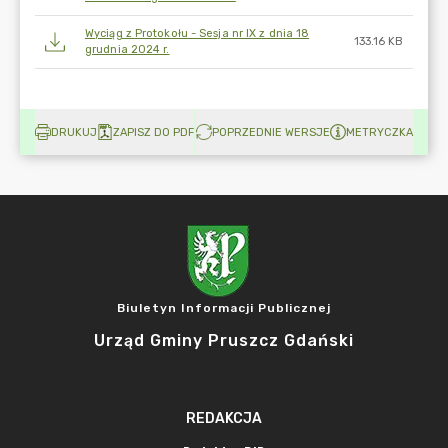
Wyciąg z Protokołu - Sesja nr IX z dnia 18
133.16 KB
grudnia 2024 r.
DRUKUJ
ZAPISZ DO PDF
POPRZEDNIE WERSJE
METRYCZKA
Biuletyn Informacji Publicznej
Urząd Gminy Pruszcz Gdański
REDAKCJA