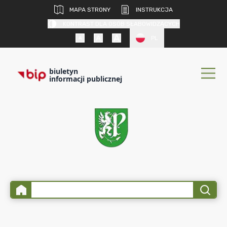
MAPA STRONY
INSTRUKCJA
KONTRAST DLA OSÓB SŁABOWIDZĄCYCH
PL
biuletyn
informacji publicznej