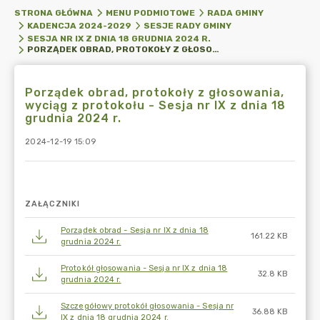
STRONA GŁÓWNA
MENU PODMIOTOWE
RADA GMINY
KADENCJA 2024-2029
SESJE RADY GMINY
SESJA NR IX Z DNIA 18 GRUDNIA 2024 R.
PORZĄDEK OBRAD, PROTOKOŁY Z GŁOSOWANIA, WYCIĄG Z PROTOKOŁU - SESJA NR IX Z DNIA 18 GRUDNIA 2024 R.
Porządek obrad, protokoły z głosowania,
wyciąg z protokołu - Sesja nr IX z dnia 18
grudnia 2024 r.
2024-12-19 15:09
ZAŁĄCZNIKI
Porządek obrad - Sesja nr IX z dnia 18
161.22 KB
grudnia 2024 r.
Protokół głosowania - Sesja nr IX z dnia 18
32.8 KB
grudnia 2024 r.
Szczegółowy protokół głosowania - Sesja nr
36.88 KB
IX z dnia 18 grudnia 2024 r.