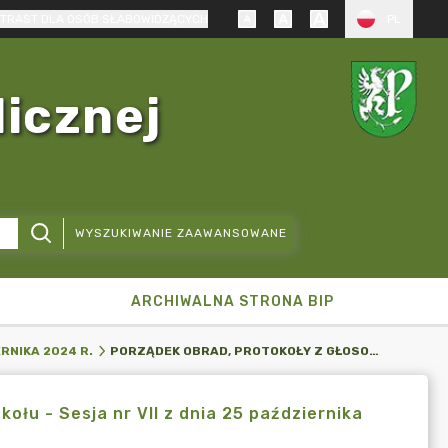
TRAST DLA OSÓB SŁABOWIDZĄCYCH
PL
licznej
WYSZUKIWANIE ZAAWANSOWANE
ARCHIWALNA STRONA BIP
PORZĄDEK OBRAD, PROTOKOŁY Z GŁOSOWANIA, WYCIĄG Z PROTOKOŁU - SESJA NR VII Z DNIA 25 PAŹDZIERNIKA 2024 R.
ERNIKA 2024 R.
ołu - Sesja nr VII z dnia 25 października