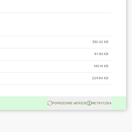
330.42 KB
81.85 KB
145.14 KB
229.84 KB
POPRZEDNIE WERSJE
METRYCZKA