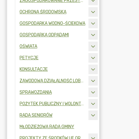
ZAGOSPODAROWANIE PRZESTRZENNE
OCHRONA ŚRODOWISKA
GOSPODARKA WODNO-ŚCIEKOWA
GOSPODARKA ODPADAMI
OŚWIATA
PETYCJE
KONSULTACJE
ZAWODOWA DZIAŁALNOŚĆ LOBBINGOWA
SPRAWOZDANIA
POŻYTEK PUBLICZNY I WOLONTARIAT
RADA SENIORÓW
MŁODZIEŻOWA RADA GMINY
PROJEKTY ZE ŚRODKÓW UE ORAZ FUNDUSZY ZEWNĘTRZNYCH