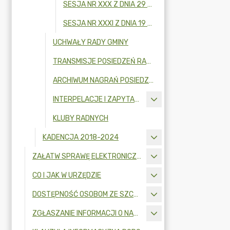
SESJA NR XXX Z DNIA 29 MAJA 2026 R.
SESJA NR XXXI Z DNIA 19 CZERWCA 2026 R.
UCHWAŁY RADY GMINY
TRANSMISJE POSIEDZEŃ RADY GMINY
ARCHIWUM NAGRAŃ POSIEDZEŃ RADY GMINY
INTERPELACJE I ZAPYTANIA RADNYCH
KLUBY RADNYCH
KADENCJA 2018-2024
ZAŁATW SPRAWĘ ELEKTRONICZNIE
CO I JAK W URZĘDZIE
DOSTĘPNOŚĆ OSOBOM ZE SZCZEGÓLNYMI POTRZEBAMI
ZGŁASZANIE INFORMACJI O NARUSZENIU PRAWA I OCHRONA SYGNALISTÓW