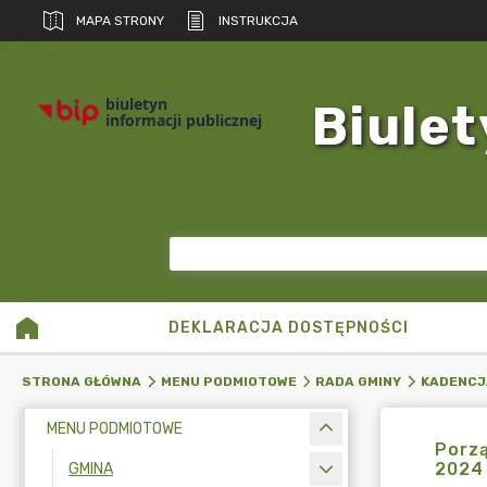
MAPA STRONY
INSTRUKCJA
biuletyn
Biulet
informacji publicznej
DEKLARACJA DOSTĘPNOŚCI
STRONA GŁÓWNA
MENU PODMIOTOWE
RADA GMINY
KADENCJ
MENU PODMIOTOWE
Porzą
2024 
GMINA