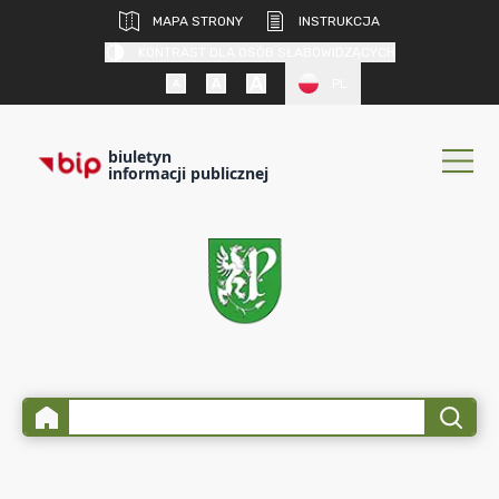
MAPA STRONY
INSTRUKCJA
KONTRAST DLA OSÓB SŁABOWIDZĄCYCH
PL
biuletyn
informacji publicznej