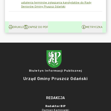
ustalenia terminów zgłaszania kandydatów do Rady
Seniorów Gminy Pruszcz Gdański
DRUKUJ
ZAPISZ DO PDF
METRYCZKA
Biuletyn Informacji Publicznej
Urząd Gminy Pruszcz Gdański
REDAKCJA
Redaktor BIP
Damian Kamrowski