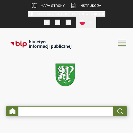
MAPA STRONY
INSTRUKCJA
KONTRAST DLA OSÓB SŁABOWIDZĄCYCH
PL
biuletyn
informacji publicznej