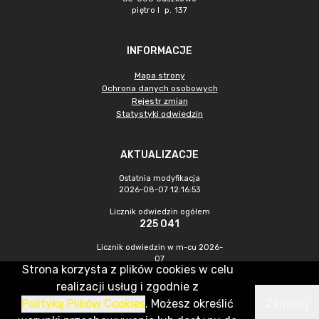
piętro I p. 137
INFORMACJE
Mapa strony
Ochrona danych osobowych
Rejestr zmian
Statystyki odwiedzin
AKTUALIZACJE
Ostatnia modyfikacja
2026-08-07 12:16:53
Licznik odwiedzin ogółem
225 041
Licznik odwiedzin w m-cu 2026-
07
Strona korzysta z plików cookies w celu
1 194
realizacji usług i zgodnie z
Polityką Plików Cookies
. Możesz określić
Zamknij
CMS & Hosting: Nefeni Sp. z o.o.