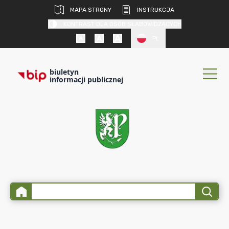
MAPA STRONY
INSTRUKCJA
KONTRAST DLA OSÓB SŁABOWIDZĄCYCH
PL
biuletyn
informacji publicznej