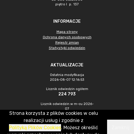
piętro I p. 137
INFORMACJE
Mapa strony
Ochrona danych osobowych
Rejestr zmian
Statystyki odwiedzin
AKTUALIZACJE
Ostatnia modyfikacja
2026-08-07 12:16:53
Licznik odwiedzin ogółem
224 793
Licznik odwiedzin w m-cu 2026-
07
Strona korzysta z plików cookies w celu
946
realizacji usług i zgodnie z
Polityką Plików Cookies
. Możesz określić
Zamknij
CMS & Hosting: Nefeni Sp. z o.o.