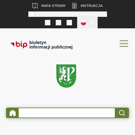
MAPA STRONY
INSTRUKCJA
KONTRAST DLA OSÓB SŁABOWIDZĄCYCH
PL
biuletyn
informacji publicznej