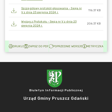
Szczegółowy protokół głosowania - Sesja nr
116.37 KB
V z dnia 23 sierpnia 2024 r.
Wyciąg z Protokołu - Sesja nr V z dnia 23
206.37 KB
sierpnia 2024 r.
DRUKUJ
ZAPISZ DO PDF
POPRZEDNIE WERSJE
METRYCZKA
Biuletyn Informacji Publicznej
Urząd Gminy Pruszcz Gdański