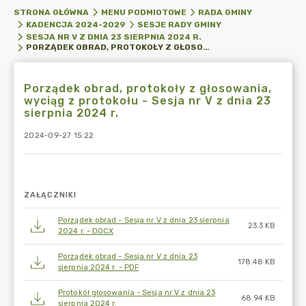
STRONA GŁÓWNA
MENU PODMIOTOWE
RADA GMINY
KADENCJA 2024-2029
SESJE RADY GMINY
SESJA NR V Z DNIA 23 SIERPNIA 2024 R.
PORZĄDEK OBRAD, PROTOKOŁY Z GŁOSOWANIA, WYCIĄG Z PROTOKOŁU - SESJA NR V Z DNIA 23 SIERPNIA 2024 R.
Porządek obrad, protokoły z głosowania,
wyciąg z protokołu - Sesja nr V z dnia 23
sierpnia 2024 r.
2024-09-27 15:22
ZAŁĄCZNIKI
Porządek obrad - Sesja nr V z dnia 23 sierpnia
23.3 KB
2024 r. - DOCX
Porządek obrad - Sesja nr V z dnia 23
178.48 KB
sierpnia 2024 r. - PDF
Protokół głosowania - Sesja nr V z dnia 23
68.94 KB
sierpnia 2024 r.