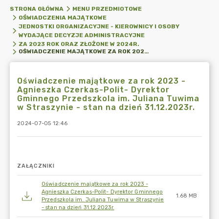
STRONA GŁÓWNA
MENU PRZEDMIOTOWE
OŚWIADCZENIA MAJĄTKOWE
JEDNOSTKI ORGANIZACYJNE - KIEROWNICY I OSOBY
WYDAJĄCE DECYZJE ADMINISTRACYJNE
ZA 2023 ROK ORAZ ZŁOŻONE W 2024R.
OŚWIADCZENIE MAJĄTKOWE ZA ROK 2023 - AGNIESZKA CZERKAS-POLIT- DYREKTOR GMINNEGO PRZEDSZKOLA IM. JULIANA TUWIMA W STRASZYNIE - STAN NA DZIEŃ 31.12.2023R.
Oświadczenie majątkowe za rok 2023 -
Agnieszka Czerkas-Polit- Dyrektor
Gminnego Przedszkola im. Juliana Tuwima
w Straszynie - stan na dzień 31.12.2023r.
2024-07-05 12:46
ZAŁĄCZNIKI
Oświadczenie majątkowe za rok 2023 -
Agnieszka Czerkas-Polit- Dyrektor Gminnego
1.68 MB
Przedszkola im. Juliana Tuwima w Straszynie
- stan na dzień 31.12.2023r.