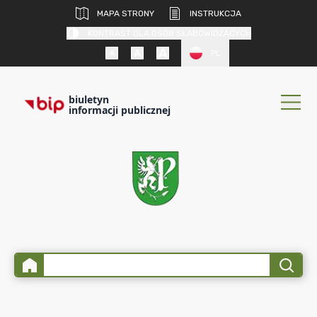
MAPA STRONY
INSTRUKCJA
KONTRAST DLA OSÓB SŁABOWIDZĄCYCH
PL
biuletyn
informacji publicznej