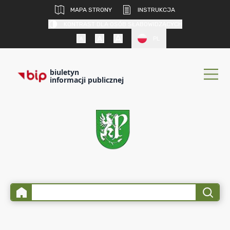
MAPA STRONY
INSTRUKCJA
KONTRAST DLA OSÓB SŁABOWIDZĄCYCH
PL
biuletyn
informacji publicznej