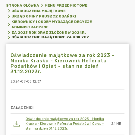
STRONA GŁÓWNA
MENU PRZEDMIOTOWE
OŚWIADCZENIA MAJĄTKOWE
URZĄD GMINY PRUSZCZ GDAŃSKI
KIEROWNICY I OSOBY WYDAJĄCE DECYZJE
ADMINISTRACYJNE
ZA 2023 ROK ORAZ ZŁOŻONE W 2024R.
OŚWIADCZENIE MAJĄTKOWE ZA ROK 2023 - MONIKA KRASKA - KIEROWNIK REFERATU PODATKÓW I OPŁAT - STAN NA DZIEŃ 31.12.2023R.
Oświadczenie majątkowe za rok 2023 -
Monika Kraska - Kierownik Referatu
Podatków i Opłat - stan na dzień
31.12.2023r.
2024-07-05 12:37
ZAŁĄCZNIKI
Oświadczenie majątkowe za rok 2023 - Monika
Kraska - Kierownik Referatu Podatków i Opłat -
2.1 MB
stan na dzień 31.12.2023r.