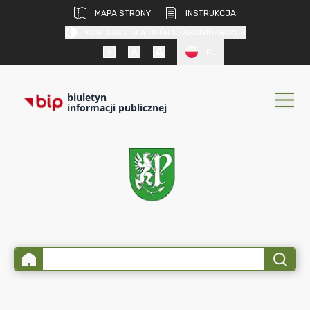
MAPA STRONY
INSTRUKCJA
KONTRAST DLA OSÓB SŁABOWIDZĄCYCH
PL
biuletyn
informacji publicznej