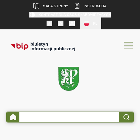
MAPA STRONY
INSTRUKCJA
KONTRAST DLA OSÓB SŁABOWIDZĄCYCH
PL
biuletyn
informacji publicznej