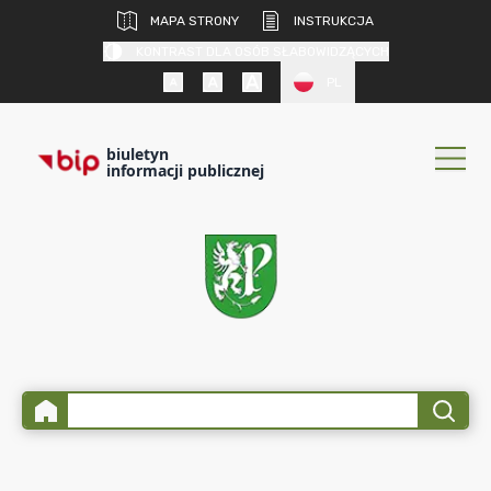
MAPA STRONY
INSTRUKCJA
KONTRAST DLA OSÓB SŁABOWIDZĄCYCH
PL
biuletyn
informacji publicznej